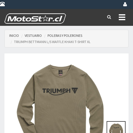
Toggl
naviga
INICIO
VESTUARIO
POLERAS Y POLERONES
TRIUMPH BETTMANN L/S WAFFLE KHAKI T-SHIRT XL