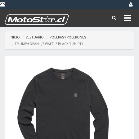
Toggl
naviga
INICIO
VESTUARIO
POLERAS Y POLERONES
TRIUMPH DEAN L/S WAFFLE BLACK T-SHIRT L