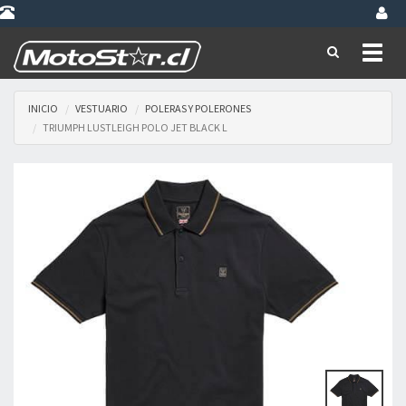
Toggl
naviga
INICIO
VESTUARIO
POLERAS Y POLERONES
TRIUMPH LUSTLEIGH POLO JET BLACK L