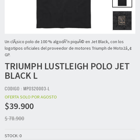
Un clÃ¡sico polo de 100 % algodÃ³n piquÃ© en Jet Black, con los
logotipos oficiales del proveedor de motores Triumph de Moto2â„¢
GP.
TRIUMPH
LUSTLEIGH POLO JET
BLACK L
CODIGO : MPOS20003-L
OFERTA SOLO POR AGOSTO
$39.900
$ 78.900
STOCK: 0