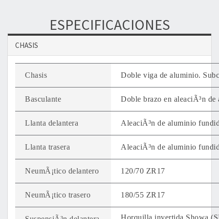
ESPECIFICACIONES
CHASIS
Chasis
Doble viga de aluminio. Subch
Basculante
Doble brazo en aleaciÃ³n de 
Llanta delantera
AleaciÃ³n de aluminio fundid
Llanta trasera
AleaciÃ³n de aluminio fundid
NeumÃ¡tico delantero
120/70 ZR17
NeumÃ¡tico trasero
180/55 ZR17
Horquilla invertida Showa (
SuspensiÃ³n delantera