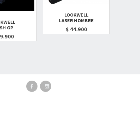
LOOKWELL
LASER HOMBRE
LA
OKWELL
SH GP
$ 44.900
69.900