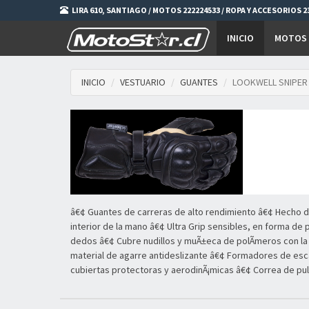
LIRA 610, SANTIAGO / MOTOS 222224533 / ROPA Y ACCESORIOS 23
INICIO
MOTOS
INICIO
VESTUARIO
GUANTES
LOOKWELL SNIPER
â€¢ Guantes de carreras de alto rendimiento â€¢ Hecho del
interior de la mano â€¢ Ultra Grip sensibles, en forma de
dedos â€¢ Cubre nudillos y muÃ±eca de polÃ­meros con la
material de agarre antideslizante â€¢ Formadores de esc
cubiertas protectoras y aerodinÃ¡micas â€¢ Correa de puls