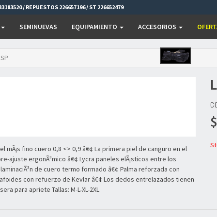
3183520 / REPUESTOS 226657196 / ST 226652479
SEMINUEVAS
EQUIPAMIENTO
ACCESORIOS
OFERT
 SP
CO
$
St
 mÃ¡s fino cuero 0,8 <> 0,9 â€¢ La primera piel de canguro en el
 pre-ajuste ergonÃ³mico â€¢ Lycra paneles elÃ¡sticos entre los
 laminaciÃ³n de cuero termo formado â€¢ Palma reforzada con
afoides con refuerzo de Kevlar â€¢ Los dedos entrelazados tienen
era para apriete Tallas: M-L-XL-2XL