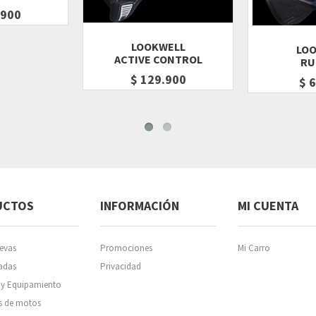
.900
LOOKWELL
LO
ACTIVE CONTROL
RU
$ 129.900
$ 
UCTOS
INFORMACIÓN
MI CUENTA
evas
Promociones
Mi Carro
adas
Privacidad
 y Equipamiento
s de motos