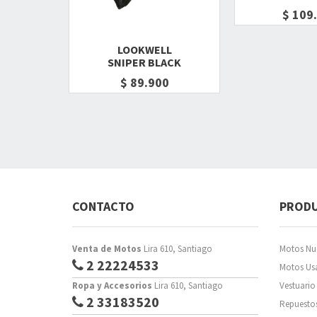
$ 109
LOOKWELL
SNIPER BLACK
$ 89.900
CONTACTO
PROD
Venta de Motos
Lira 610, Santiago
Motos Nu
2 22224533
Motos Us
Ropa y Accesorios
Lira 610, Santiago
Vestuario
2 33183520
Repuesto