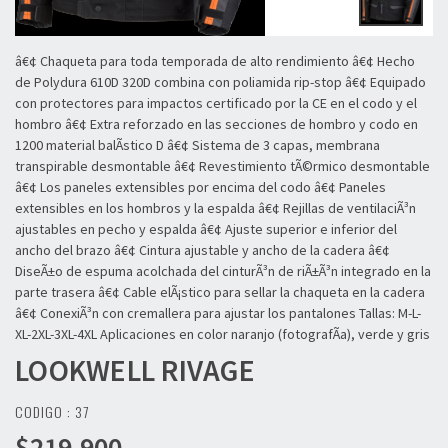
â€¢ Chaqueta para toda temporada de alto rendimiento â€¢ Hecho
de Polydura 610D 320D combina con poliamida rip-stop â€¢ Equipado
con protectores para impactos certificado por la CE en el codo y el
hombro â€¢ Extra reforzado en las secciones de hombro y codo en
1200 material balÃ­stico D â€¢ Sistema de 3 capas, membrana
transpirable desmontable â€¢ Revestimiento tÃ©rmico desmontable
â€¢ Los paneles extensibles por encima del codo â€¢ Paneles
extensibles en los hombros y la espalda â€¢ Rejillas de ventilaciÃ³n
ajustables en pecho y espalda â€¢ Ajuste superior e inferior del
ancho del brazo â€¢ Cintura ajustable y ancho de la cadera â€¢
DiseÃ±o de espuma acolchada del cinturÃ³n de riÃ±Ã³n integrado en la
parte trasera â€¢ Cable elÃ¡stico para sellar la chaqueta en la cadera
â€¢ ConexiÃ³n con cremallera para ajustar los pantalones Tallas: M-L-
XL-2XL-3XL-4XL Aplicaciones en color naranjo (fotografÃ­a), verde y gris
LOOKWELL
RIVAGE
CODIGO : 37
$219.900