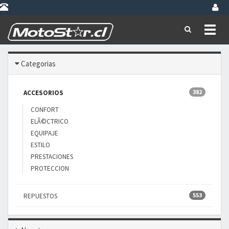
Toggl
naviga
Categorias
382
ACCESORIOS
CONFORT
ELÃ©CTRICO
EQUIPAJE
ESTILO
PRESTACIONES
PROTECCION
553
REPUESTOS